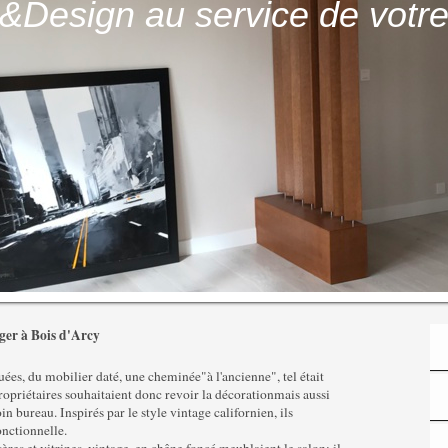
Design au service de votre 
ger à Bois d'Arcy
ées, du mobilier daté, une cheminée"à l'ancienne", tel était
propriétaires souhaitaient donc revoir la décorationmais aussi
in bureau. Inspirés par le style vintage californien, ils
onctionnelle.