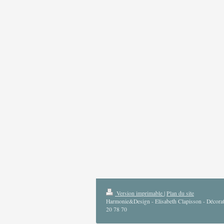
Version imprimable
|
Plan du site
Harmonie&Design - Elisabeth Clapisson - Décorati
20 78 70